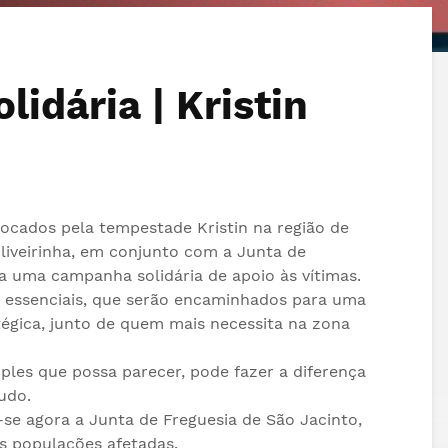
idária | Kristin
ocados pela tempestade Kristin na região de
Oliveirinha, em conjunto com a Junta de
 a uma campanha solidária de apoio às vítimas.
s essenciais, que serão encaminhados para uma
13.06.2026
10.06.2026
atégica, junto de quem mais necessita na zona
FESTIVAL ARADAS+ |
Artigo de opini
Marchas de Santo
Catarina Barre
António de Estarreja
mples que possa parecer, pode fazer a diferença
08.06.2026
udo.
IV Festival Ara
12.06.2026
-se agora a Junta de Freguesia de São Jacinto,
Junta de Freguesia
2026
de Aradas felicita
s populações afetadas.