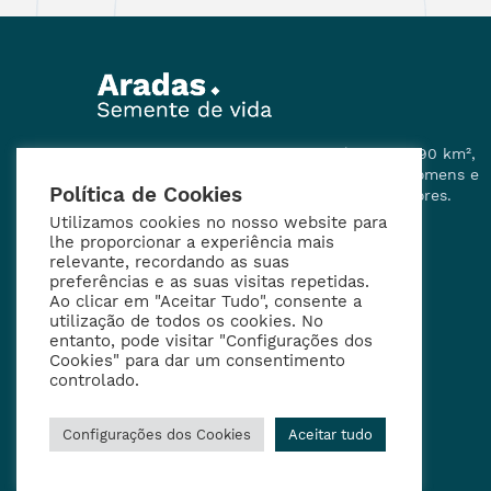
A Freguesia de Aradas tem uma área de 8,90 km²,
10.088 habitantes são residentes (4.796 Homens e
Política de Cookies
5.292 Mulheres), dos quais 8.430 são eleitores.
Tem 5.244 alojamentos com 4.127 famílias.
Utilizamos cookies no nosso website para
lhe proporcionar a experiência mais
relevante, recordando as suas
preferências e as suas visitas repetidas.
Ao clicar em "Aceitar Tudo", consente a
utilização de todos os cookies. No
entanto, pode visitar "Configurações dos
Cookies" para dar um consentimento
controlado.
Configurações dos Cookies
Aceitar tudo
Copyright © 2024 · Todos os direitos reservados