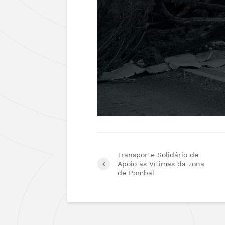
Transporte Solidário de
Apoio às Vítimas da zona
de Pombal