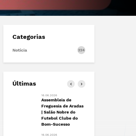
Categorias
Notícia
224
Últimas
16.06.2026
13.06.2026
ão |
Assembleia de
FESTIVAL 
to
Freguesia de Aradas
Marchas d
| Salão Nobre do
António de
Futebol Clube do
das+
12.06.2026
Bom-Sucesso
Junta de 
de Aradas 
16.06.2026