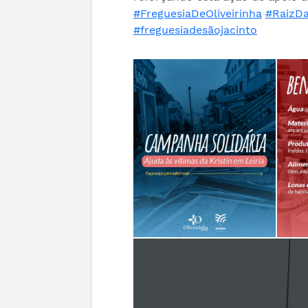
#FreguesiaDeOliveirinha
#RaizD
#freguesiadesãojacinto