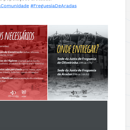
04.06.2026
Esgueira!
aComunidade
#FreguesiaDeAradas
Prémio DECO
Freguesias |
12.06.2026
Vamos Caminhar
Freguesia de A
Contra o Cancro!