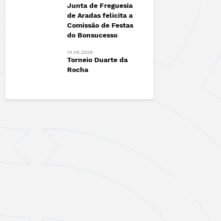
Junta de Freguesia
Esgueira!
de Aradas felicita a
12.06.2026
Comissão de Festas
radas
Vamos Ca
do Bonsucesso
Contra o 
14.06.2026
Torneio Duarte da
Rocha