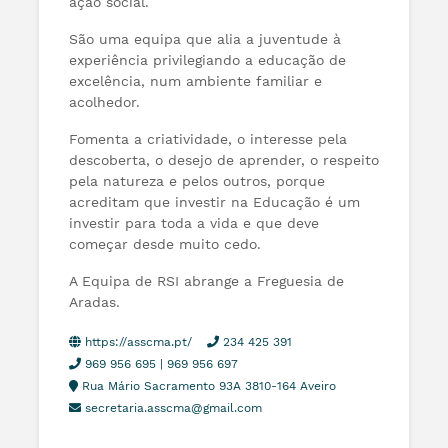
ação social.
São uma equipa que alia a juventude à
experiência privilegiando a educação de
excelência, num ambiente familiar e
acolhedor.
Fomenta a criatividade, o interesse pela
descoberta, o desejo de aprender, o respeito
pela natureza e pelos outros, porque
acreditam que investir na Educação é um
investir para toda a vida e que deve
começar desde muito cedo.
A Equipa de RSI abrange a Freguesia de
Aradas.
https://asscma.pt/
234 425 391
969 956 695 | 969 956 697
Rua Mário Sacramento 93A 3810-164 Aveiro
secretaria.asscma@gmail.com