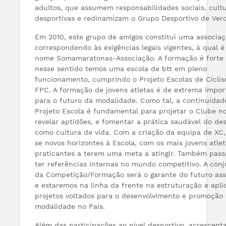
adultos, que assumem responsabilidades sociais, cultu
desportivas e redinamizam o Grupo Desportivo de Ver
Em 2010, este grupo de amigos constitui uma associaç
correspondendo às exigências legais vigentes, à qual é
nome Somamaratonas-Associação. A formação é forte 
nesse sentido temos uma escola de btt em pleno
funcionamento, cumprindo o Projeto Escolas de Cicli
FPC. A formação de jovens atletas é de extrema impor
para o futuro da modalidade. Como tal, a continuidad
Projeto Escola é fundamental para projetar o Clube no
revelar aptidões, e fomentar a prática saudável do de
como cultura de vida. Com a criação da equipa de XC
se novos horizontes à Escola, com os mais jovens atlet
praticantes a terem uma meta a atingir. Também pass
ter referências internas no mundo competitivo. A con
da Competição/Formação será o garante do futuro ass
e estaremos na linha da frente na estruturação e apli
projetos voltados para o desenvolvimento e promoção
modalidade no País.
Além das participações ao nível desportivo, acrescen