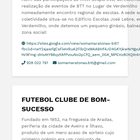
realização de eventos de BTT no Lugar de Verdemilho
nomeadamente encontro regional de escolas. A sede so
coletividade situa-se no Edifício Escolas José Lebre, 
Verdemilho, onde detemos um pequeno ginásio, balneá
zona social!
https://sites.google.com/view/somamaratonas-btt?
fbclid=IwY2xjawFgCsFleHRuA2FlbQIxMAABHf4JD4GKYjkwNrYgyu
hV9Fmg-dHs4tY86vjzYAfPvouNo2pCfQ_aem_0GK_MPEHz8OtQXn
928 022 761
somamaratonas.btt@gmail.com
FUTEBOL CLUBE DE BOM-
SUCESSO
Fundado em 1952, na freguesia de Aradas,
periferia da cidade de Aveiro e Ílhavo,
produto de um mero acaso de sorteio cujo
primeiro prémio era um conjunto de