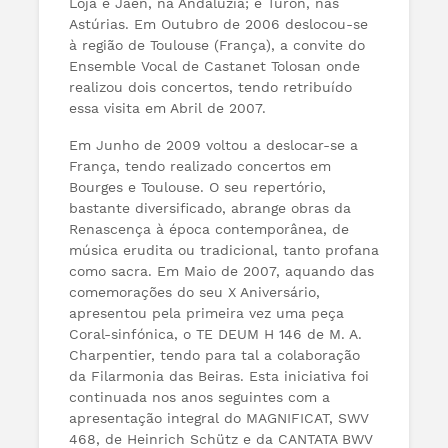
Loja e Jaén, na Andaluzia; e Turón, nas
Astúrias. Em Outubro de 2006 deslocou-se
à região de Toulouse (França), a convite do
Ensemble Vocal de Castanet Tolosan onde
realizou dois concertos, tendo retribuído
essa visita em Abril de 2007.
Em Junho de 2009 voltou a deslocar-se a
França, tendo realizado concertos em
Bourges e Toulouse. O seu repertório,
bastante diversificado, abrange obras da
Renascença à época contemporânea, de
música erudita ou tradicional, tanto profana
como sacra. Em Maio de 2007, aquando das
comemorações do seu X Aniversário,
apresentou pela primeira vez uma peça
Coral-sinfónica, o TE DEUM H 146 de M. A.
Charpentier, tendo para tal a colaboração
da Filarmonia das Beiras. Esta iniciativa foi
continuada nos anos seguintes com a
apresentação integral do MAGNIFICAT, SWV
468, de Heinrich Schütz e da CANTATA BWV