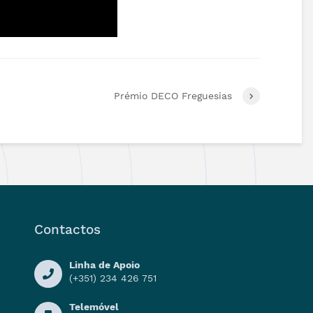
Prémio DECO Freguesias
Contactos
Linha de Apoio
(+351) 234 426 751
Telemóvel