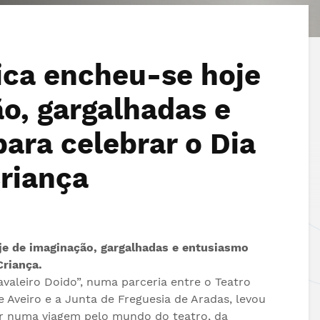
ica encheu-se hoje
o, gargalhadas e
ara celebrar o Dia
riança
13.06.2026
10.06.2026
FESTIVAL ARADAS+ |
Artigo de opini
e de imaginação, gargalhadas e entusiasmo
Marchas de Santo
Catarina Barre
Criança.
António de Estarreja
08.06.2026
avaleiro Doido”, numa parceria entre o Teatro
IV Festival Ara
12.06.2026
 Aveiro e a Junta de Freguesia de Aradas, levou
Junta de Freguesia
2026
de Aradas felicita
r numa viagem pelo mundo do teatro, da