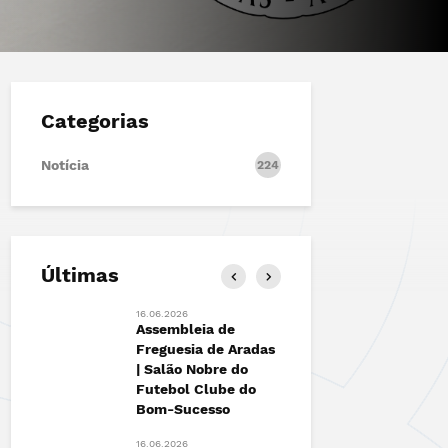
Categorias
Notícia
224
Últimas
16.06.2026
13.06.2026
ão |
Assembleia de
FESTIVAL 
to
Freguesia de Aradas
Marchas d
| Salão Nobre do
António de
Futebol Clube do
das+
12.06.2026
Bom-Sucesso
Junta de 
de Aradas 
16.06.2026