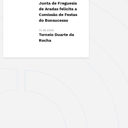
Junta de Freguesia
Esgueira!
de Aradas felicita a
12.06.2026
Comissão de Festas
radas
Vamos Ca
do Bonsucesso
Contra o 
14.06.2026
Torneio Duarte da
Rocha