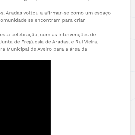
04.06.2026
Esgueira!
Prémio DECO
s, Aradas voltou a afirmar-se como um espaço
Freguesias |
12.06.2026
Vamos Caminhar
Freguesia de A
 comunidade se encontram para criar
Contra o Cancro!
sta celebração, com as intervenções de
Junta de Freguesia de Aradas, e Rui Vieira,
a Municipal de Aveiro para a área da