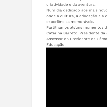
criatividade e da aventura.
Num dia dedicado aos mais novo
onde a cultura, a educação e a
experiências memoráveis.
Partilhamos alguns momentos de
Catarina Barreto, Presidente da 
Assessor do Presidente da Câmar
Educação.