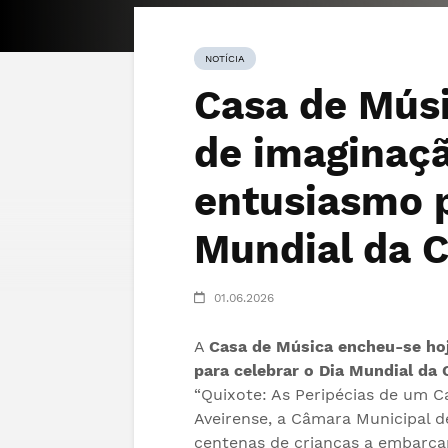
NOTÍCIA
Casa de Mús
de imaginaçã
entusiasmo p
Mundial da C
01.06.2026
A
Casa de Música encheu-se hoj
para celebrar o Dia Mundial da 
“Quixote: As Peripécias de um C
Aveirense, a Câmara Municipal de
centenas de crianças a embarca