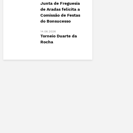
Junta de Freguesia
Esgueira!
de Aradas felicita a
12.06.2026
Comissão de Festas
radas
Vamos Ca
do Bonsucesso
Contra o 
14.06.2026
Torneio Duarte da
Rocha