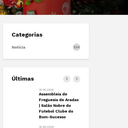
Categorias
Notícia
224
Últimas
16.06.2026
13.06.2026
ão |
Assembleia de
FESTIVAL 
to
Freguesia de Aradas
Marchas d
| Salão Nobre do
António de
Futebol Clube do
das+
12.06.2026
Bom-Sucesso
Junta de 
de Aradas 
16.06.2026