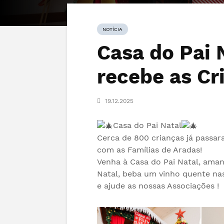
NOTÍCIA
Casa do Pai N
recebe as Cr
19.12.2025
Casa do Pai Natal
Cerca de 800 crianças já passa
com as Famílias de Aradas!
Venha à Casa do Pai Natal, aman
Natal, beba um vinho quente na
e ajude as nossas Associações !