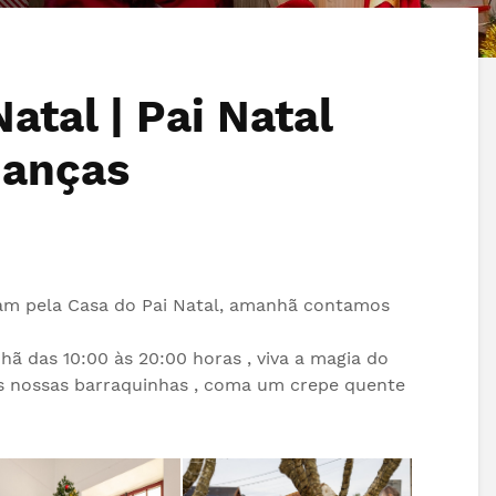
atal | Pai Natal
ianças
ram pela Casa do Pai Natal, amanhã contamos
13.06.2026
10.06.2026
hã das 10:00 às 20:00 horas , viva a magia do
FESTIVAL ARADAS+ |
Artigo de opini
s nossas barraquinhas , coma um crepe quente
Marchas de Santo
Catarina Barre
António de Estarreja
08.06.2026
IV Festival Ara
12.06.2026
Junta de Freguesia
2026
de Aradas felicita