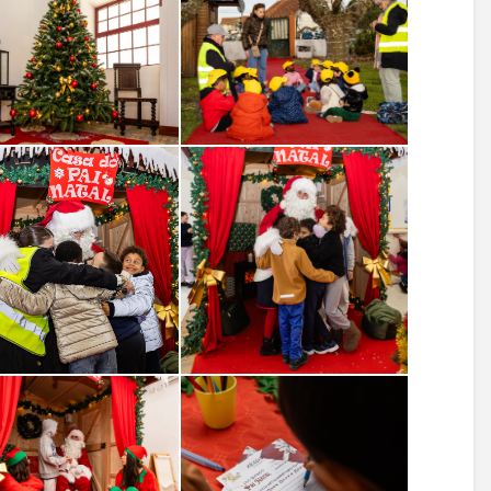
04.06.2026
Esgueira!
Prémio DECO
Freguesias |
12.06.2026
Vamos Caminhar
Freguesia de A
Contra o Cancro!