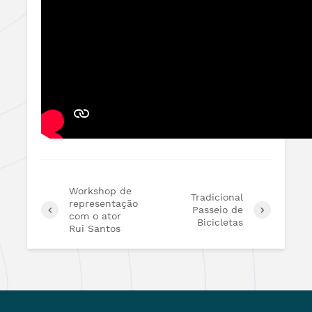
Workshop de
Tradicional
representação
Passeio de
com o ator
Bicicletas
Rui Santos