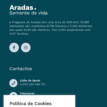
A Freguesia de Aradas tem uma área de 8,90 km², 10.088
habitantes são residentes (4.796 Homens e 5.292 Mulheres),
dos quais 8.430 são eleitores. Tem 5.244 alojamentos com
4.127 famílias.
Contactos
Linha de Apoio
(+351) 234 426 751
Telemóvel
(+351) 914 909 155
Política de Cookies
Horário de Funcionamento