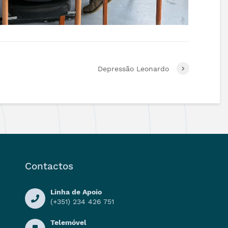
Depressão Leonardo
Contactos
Linha de Apoio
(+351) 234 426 751
Telemóvel