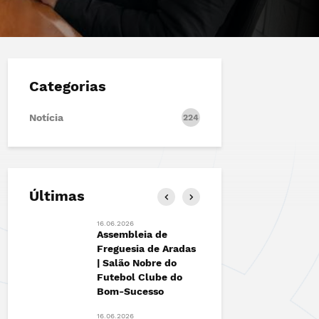
Categorias
Notícia
224
Últimas
16.06.2026
13.06.2026
ão |
Assembleia de
FESTIVAL 
to
Freguesia de Aradas
Marchas d
| Salão Nobre do
António de
Futebol Clube do
das+
12.06.2026
Bom-Sucesso
Junta de 
de Aradas 
16.06.2026