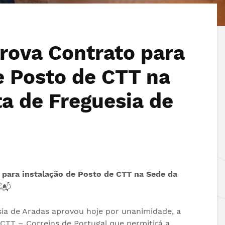
rova Contrato para
e Posto de CTT na
a de Freguesia de
13.06.2026
10.06.2026
FESTIVAL ARADAS+ |
Artigo de opini
 para instalação de Posto de CTT na Sede da
Marchas de Santo
Catarina Barre
António de Estarreja
08.06.2026
IV Festival Ara
12.06.2026
ia de Aradas aprovou hoje por unanimidade, a
Junta de Freguesia
2026
de Aradas felicita
CTT – Correios de Portugal que permitirá a