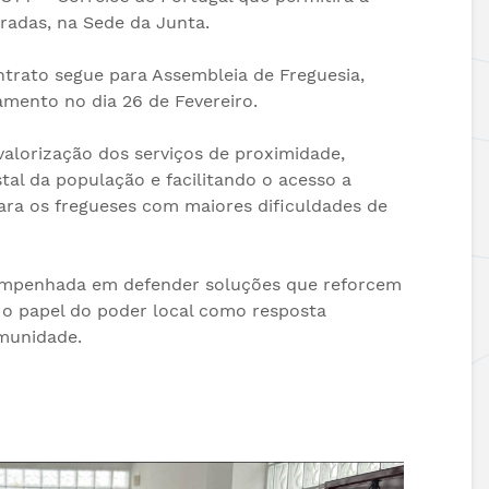
04.06.2026
Esgueira!
radas, na Sede da Junta.
Prémio DECO
Freguesias |
12.06.2026
Vamos Caminhar
Freguesia de A
trato segue para Assembleia de Freguesia,
Contra o Cancro!
amento no dia 26 de Fevereiro.
alorização dos serviços de proximidade,
al da população e facilitando o acesso a
para os fregueses com maiores dificuldades de
 empenhada em defender soluções que reforcem
 o papel do poder local como resposta
munidade.