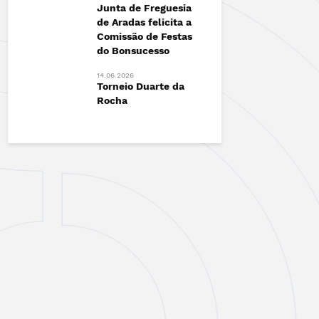
Junta de Freguesia
Esgueira!
de Aradas felicita a
12.06.2026
Comissão de Festas
radas
Vamos Ca
do Bonsucesso
Contra o 
14.06.2026
Torneio Duarte da
Rocha