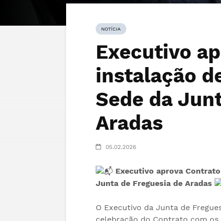
NOTÍCIA
Executivo ap
instalação d
Sede da Junt
Aradas
05.02.2026
Executivo aprova Contrato
Junta de Freguesia de Aradas
O Executivo da Junta de Fregues
celebração do Contrato com os 