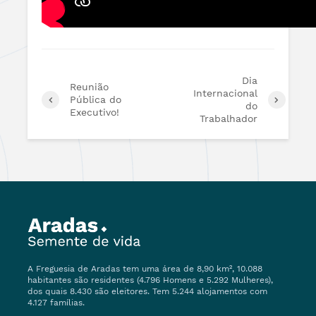
Dia
Reunião
Internacional
Pública do
do
Executivo!
Trabalhador
A Freguesia de Aradas tem uma área de 8,90 km², 10.088
habitantes são residentes (4.796 Homens e 5.292 Mulheres),
dos quais 8.430 são eleitores. Tem 5.244 alojamentos com
4.127 famílias.