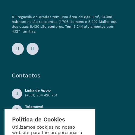
A Freguesia de Aradas tem uma área de 8,90 km², 10.088
habitantes são residentes (4.796 Homens e 5.292 Mulheres),
dos quais 8.430 são eleitores. Tem 5.244 alojamentos com
4.127 famílias.
Contactos
Linha de Apoio
(+351) 234 426 751
Telemóvel
(+351) 914 909 155
Política de Cookies
Horário de Funcionamento
Segunda a Sexta-feira:
Utilizamos cookies no nosso
09h00 - 12h30
website para lhe proporcionar a