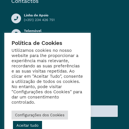
Contactos
Linha de Apoio
(+351) 234 426 751
Telemóvel
(+351) 914 909 155
Política de Cookies
Horário de Funcionamento
Segunda a Sexta-feira:
Utilizamos cookies no nosso
09h00 - 12h30
website para lhe proporcionar a
13h30 - 16h30
experiência mais relevante,
recordando as suas preferências
Email
e as suas visitas repetidas. Ao
geral@jf-aradas.pt
clicar em "Aceitar Tudo", consente
a utilização de todos os cookies.
No entanto, pode visitar
"Configurações dos Cookies" para
Entre em Contacto
dar um consentimento
controlado.
ENVIAR MENSAGEM
Configurações dos Cookies
Aceitar tudo