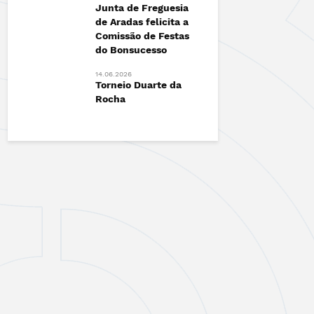
Junta de Freguesia
Esgueira!
de Aradas felicita a
12.06.2026
Comissão de Festas
radas
Vamos Ca
do Bonsucesso
Contra o 
14.06.2026
Torneio Duarte da
Rocha