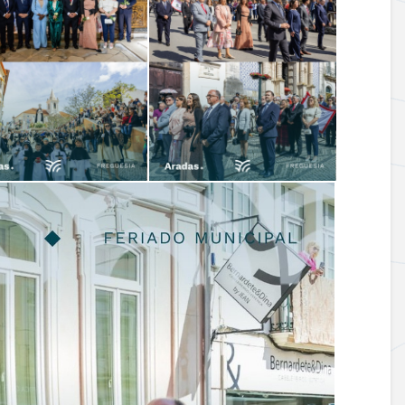
04.06.2026
Esgueira!
Prémio DECO
Freguesias |
12.06.2026
Vamos Caminhar
Freguesia de A
Contra o Cancro!