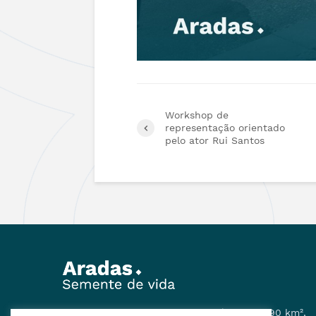
Workshop de
representação orientado
pelo ator Rui Santos
A Freguesia de Aradas tem uma área de 8,90 km²,