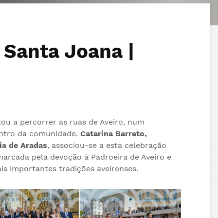
 Santa Joana |
ou a percorrer as ruas de Aveiro, num
ontro da comunidade.
Catarina Barreto,
ia de Aradas
, associou-se a esta celebração
13.06.2026
10.06.2026
marcada pela devoção à Padroeira de Aveiro e
FESTIVAL ARADAS+ |
Artigo de opini
s importantes tradições aveirenses.
Marchas de Santo
Catarina Barre
António de Estarreja
08.06.2026
IV Festival Ara
12.06.2026
Junta de Freguesia
2026
de Aradas felicita