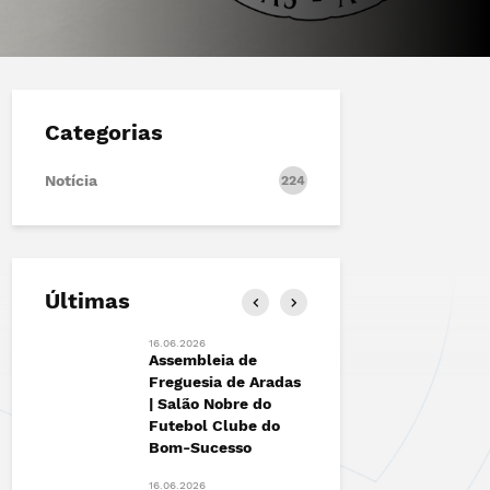
Categorias
Notícia
224
Últimas
16.06.2026
13.06.2026
ão |
Assembleia de
FESTIVAL 
to
Freguesia de Aradas
Marchas d
| Salão Nobre do
António de
Futebol Clube do
das+
12.06.2026
Bom-Sucesso
Junta de 
de Aradas 
16.06.2026