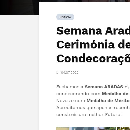
NOTÍCIA
Semana Arad
Cerimónia d
Condecoraç
04.07.2022
Fechamos a
Semana ARADAS +,
condecorando com
Medalha de
Neves
e com
Medalha de Mérito
Acreditamos que apenas reconhe
construir um melhor Futuro!