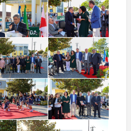
13.06.2026
10.06.2026
FESTIVAL ARADAS+ |
Artigo de opini
Marchas de Santo
Catarina Barre
António de Estarreja
08.06.2026
IV Festival Ara
12.06.2026
Junta de Freguesia
2026
de Aradas felicita
04.06.2026
Esgueira!
Prémio DECO
Freguesias |
12.06.2026
Vamos Caminhar
Freguesia de A
Contra o Cancro!