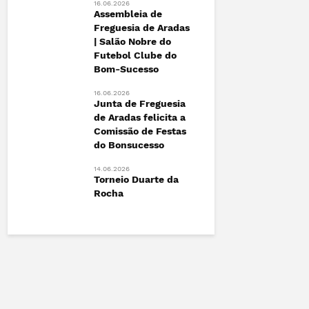
16.06.2026
13.06.2026
ão |
Assembleia de
FESTIVAL 
to
Freguesia de Aradas
Marchas d
| Salão Nobre do
António de
Futebol Clube do
das+
12.06.2026
Bom-Sucesso
Junta de 
de Aradas 
16.06.2026
Junta de Freguesia
Esgueira!
de Aradas felicita a
12.06.2026
Comissão de Festas
radas
Vamos Ca
do Bonsucesso
Contra o 
14.06.2026
Torneio Duarte da
Rocha