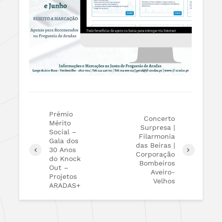
Prémio
Concerto
Mérito
Surpresa |
Social –
Filarmonia
Gala dos
das Beiras |
30 Anos
Corporação
do Knock
Bombeiros
Out –
Aveiro-
Projetos
Velhos
ARADAS+