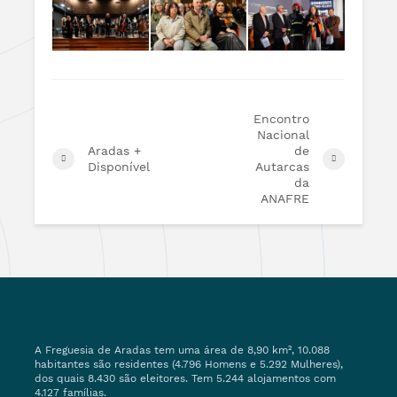
Encontro
Nacional
Aradas +
de
Disponível
Autarcas
da
ANAFRE
A Freguesia de Aradas tem uma área de 8,90 km², 10.088
habitantes são residentes (4.796 Homens e 5.292 Mulheres),
dos quais 8.430 são eleitores. Tem 5.244 alojamentos com
4.127 famílias.